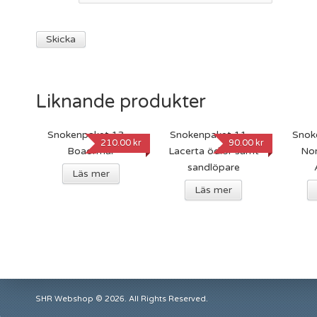
Liknande produkter
Snokenpaket 13 –
Snokenpaket 11 –
Snok
210.00
kr
90.00
kr
Boaormar
Lacerta ödlor samt
Nor
sandlöpare
Läs mer
Läs mer
SHR Webshop © 2026. All Rights Reserved.