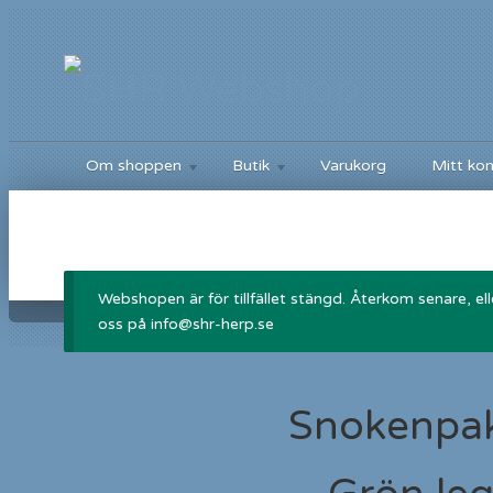
Om shoppen
Butik
Varukorg
Mitt ko
Webshopen är för tillfället stängd. Återkom senare, el
oss på info@shr-herp.se
Snokenpak