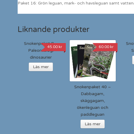
Paket 16: Grön leguan, mark- och havsleguan samt vatt
Liknande produkter
Snokenpaket 8 –
Sno
45.00
kr
60.00
kr
Paleontologi
S
dinosaurier
Läs mer
Snokenpaket 40 –
Dabbagam,
skäggagam,
ökenleguan och
paddleguan
Läs mer