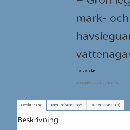
– Grön le
mark- och
havslegua
vattenag
105.00
kr
Artikelnr:
PAK16
Kategori:
Snok
agamer
,
leguaner
Beskrivning
Mer information
Recensioner (0)
Beskrivning