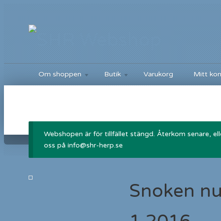
Om shoppen
Butik
Varukorg
Mitt ko
Webshopen är för tillfället stängd. Återkom senare, el
oss på info@shr-herp.se
Snoken n