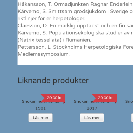
Håkansson, T. Ormadjunkten Ragnar Enderlein
Kärvemo, S. Smittsam grodsjukdom i Sverige o
riktlinjer för er herpetologer.
Claesson, D. En märklig upptäckt och en fin sa
Kärvemo, S. Populationsekologiska studier av 
(Natrix tessellata) i Rumänien.
Pettersson, L. Stockholms Herpetologiska För
Medlemssymposium.
Liknande produkter
20.00
kr
20.00
kr
Snoken nummer 2,
Snoken nummer 3
Sno
1981
2017
Läs mer
Läs mer