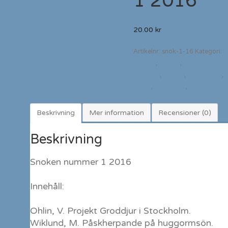
1 2016
20.00
kr
Artikelnr:
snok-1-16
Kategori:
L
Borneo
,
Europa
,
fältherpetologi
groddjur
,
grodor
,
herpetologi
,
Natrix
,
sjukdomar
,
Sverige
Beskrivning
Mer information
Recensioner (0)
Beskrivning
Snoken nummer 1 2016
Innehåll:
Ohlin, V. Projekt Groddjur i Stockholm.
Wiklund, M. Påskherpande på huggormsön.