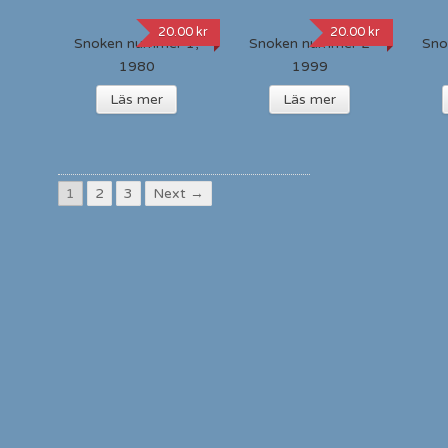
20.00
kr
20.00
kr
Snoken nummer 1,
Snoken nummer 2
Sno
1980
1999
Läs mer
Läs mer
1
2
3
Next →